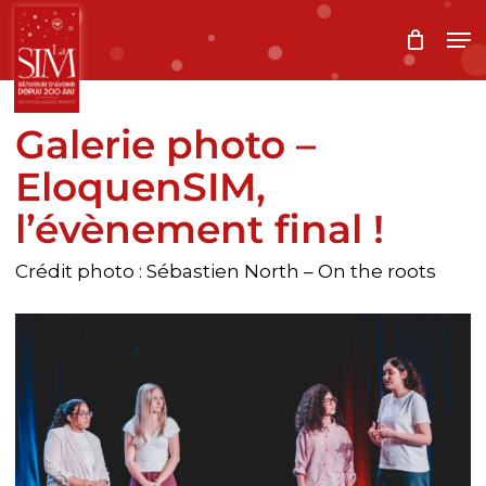
Skip
Me
to
main
content
Galerie photo –
EloquenSIM,
l’évènement final !
Crédit photo : Sébastien North – On the roots